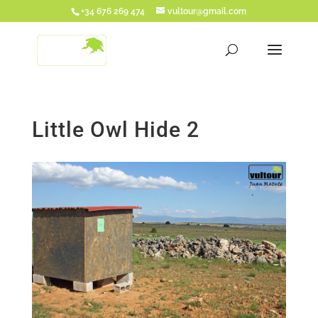
+34 676 269 474
vultour@gmail.com
Little Owl Hide 2