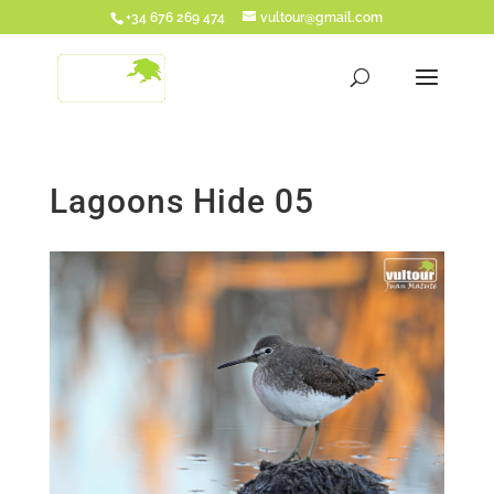
+34 676 269 474
vultour@gmail.com
Lagoons Hide 05