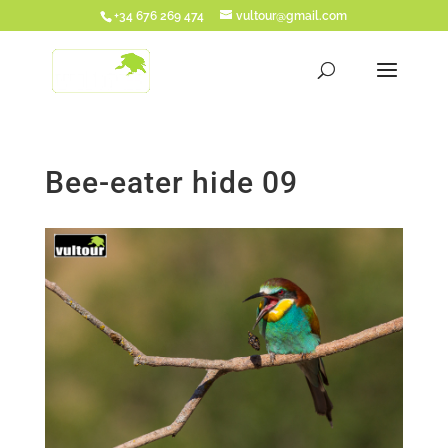
+34 676 269 474
vultour@gmail.com
Bee-eater hide 09