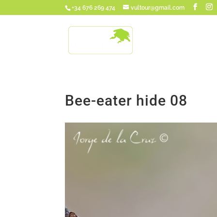
+34 676 269 474
vultour@gmail.com
Bee-eater hide 08