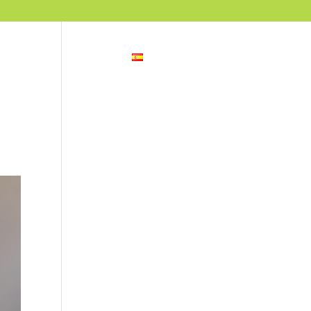
otographic Hides
Español