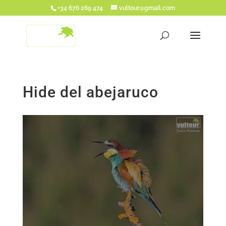
+34 676 269 474
vultour@gmail.com
Hide del abejaruco