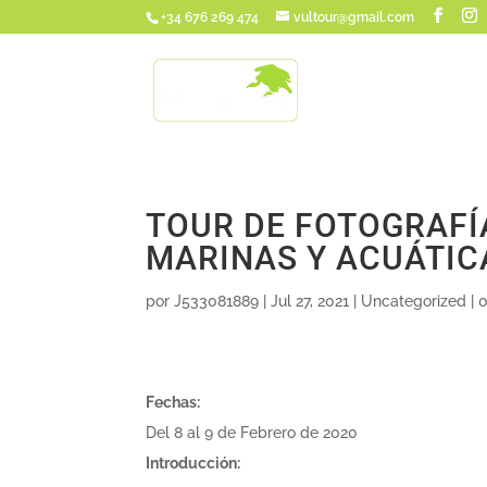
+34 676 269 474
vultour@gmail.com
TOUR DE FOTOGRAFÍ
MARINAS Y ACUÁTIC
por
J533081889
|
Jul 27, 2021
|
Uncategorized
|
0
Fechas:
Del 8 al 9 de Febrero de 2020
Introducción: