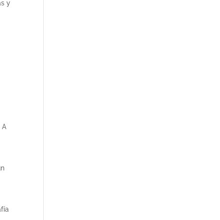
as y
. A
un
fía