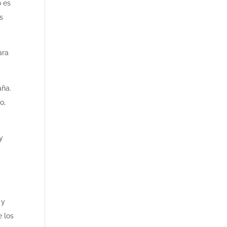
o es
s
ara
aña.
o,
y
 y
 los