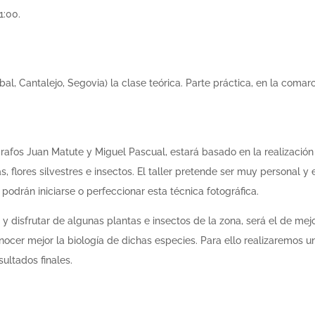
1:00.
l, Cantalejo, Segovia) la clase teórica. Parte práctica, en la comar
tógrafos Juan Matute y Miguel Pascual, estará basado en la realizació
, flores silvestres e insectos. El taller pretende ser muy personal y 
odrán iniciarse o perfeccionar esta técnica fotográfica.
ar y disfrutar de algunas plantas e insectos de la zona, será el de mej
onocer mejor la biología de dichas especies. Para ello realizaremos u
sultados finales.