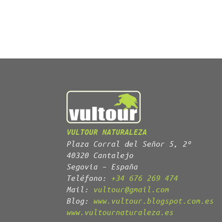
VULTOUR NATURALEZA
Plaza Corral del Señor 5, 2º
40320 Cantalejo
Segovia – España
Teléfono:
+34 676 269 474
Mail:
vultour@gmail.com
Blog:
www.vultour.blogspot.com.es
www.vultournaturaleza.es