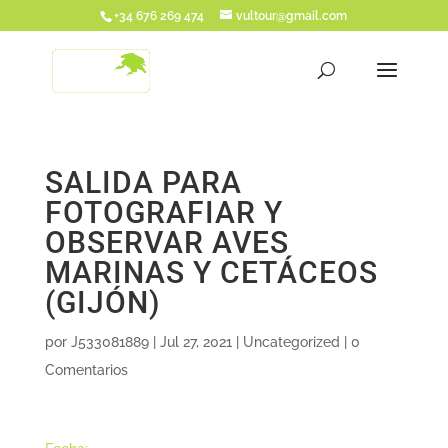
+34 676 269 474
vultour@gmail.com
SALIDA PARA
FOTOGRAFIAR Y
OBSERVAR AVES
MARINAS Y CETÁCEOS
(GIJÓN)
por
J533081889
|
Jul 27, 2021
|
Uncategorized
|
0
Comentarios