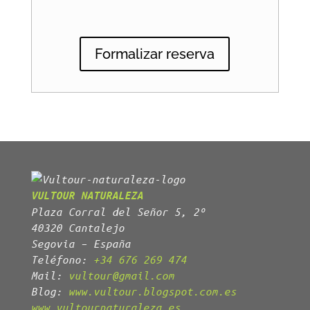
Formalizar reserva
VULTOUR NATURALEZA
Plaza Corral del Señor 5, 2º
40320 Cantalejo
Segovia – España
Teléfono:
+34 676 269 474
Mail:
vultour@gmail.com
Blog:
www.vultour.blogspot.com.es
www.vultournaturaleza.es