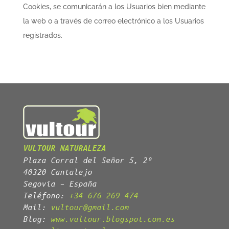
Cookies, se comunicarán a los Usuarios bien mediante
la web o a través de correo electrónico a los Usuarios
registrados.
VULTOUR NATURALEZA
Plaza Corral del Señor 5, 2º
40320 Cantalejo
Segovia – España
Teléfono:
+34 676 269 474
Mail:
vultour@gmail.com
Blog:
www.vultour.blogspot.com.es