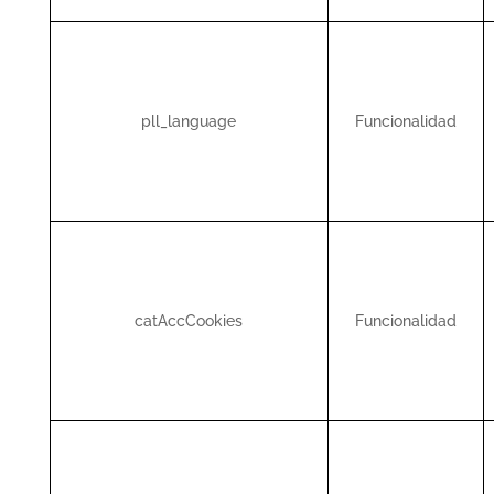
pll_language
Funcionalidad
catAccCookies
Funcionalidad