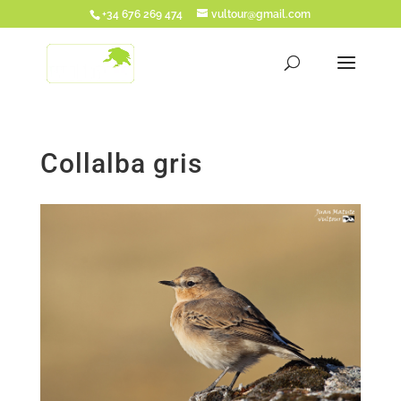
+34 676 269 474
vultour@gmail.com
Collalba gris