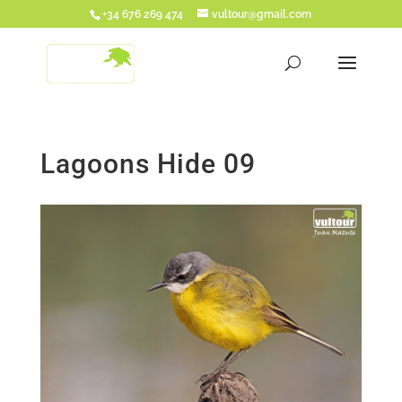
+34 676 269 474
vultour@gmail.com
Lagoons Hide 09