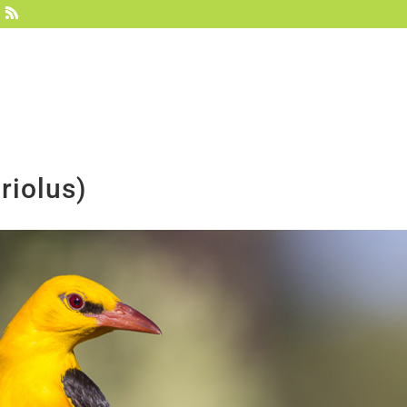
Vultour
Sobre nosotros
Hides
Experie
riolus)