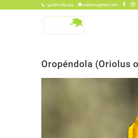
+34 676 269 474
vultour@gmail.com
Oropéndola (Oriolus o