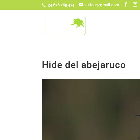
+34 676 269 474
vultour@gmail.com
Hide del abejaruco