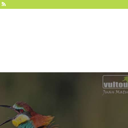
Vultour
Sobre nosotros
Hides
Experie