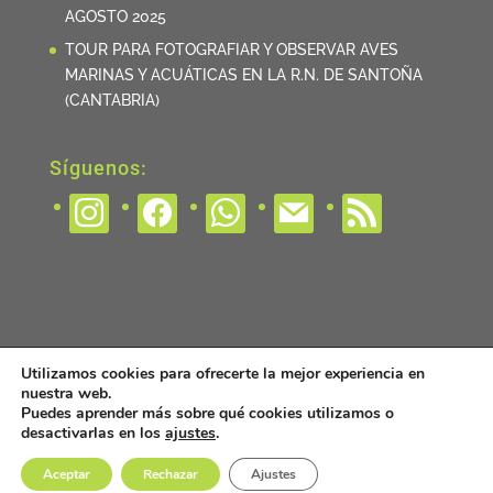
AGOSTO 2025
TOUR PARA FOTOGRAFIAR Y OBSERVAR AVES
MARINAS Y ACUÁTICAS EN LA R.N. DE SANTOÑA
(CANTABRIA)
Síguenos:
instagram
facebook
whatsapp
mail
rss
Utilizamos cookies para ofrecerte la mejor experiencia en
nuestra web.
Puedes aprender más sobre qué cookies utilizamos o
desactivarlas en los
ajustes
.
©
Vultour Naturaleza
2023 | All rights reserved. |
Aceptar
Rechazar
Ajustes
Política de Privacidad
|
Aviso legal