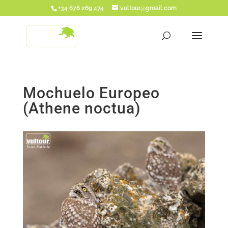
+34 676 269 474
vultour@gmail.com
Mochuelo Europeo
(Athene noctua)