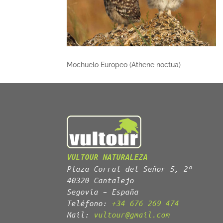
Mochuelo Europeo (Athene noctua)
VULTOUR NATURALEZA
Plaza Corral del Señor 5, 2º
40320 Cantalejo
Segovia – España
Teléfono:
+34 676 269 474
Mail:
vultour@gmail.com