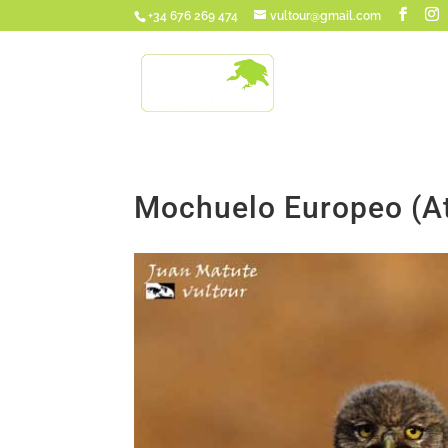
+34 676 269 474
vultour@gmail.com
Mochuelo Europeo (A