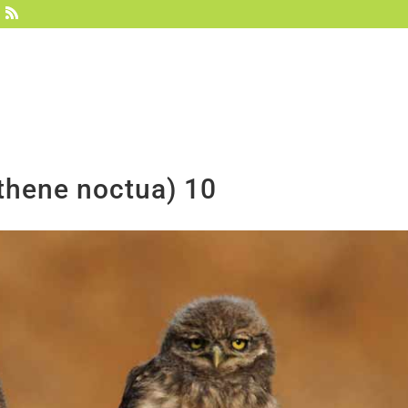
Vultour
Sobre nosotros
Hides
Experie
thene noctua) 10