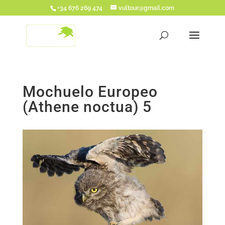
+34 676 269 474
vultour@gmail.com
Mochuelo Europeo
(Athene noctua) 5