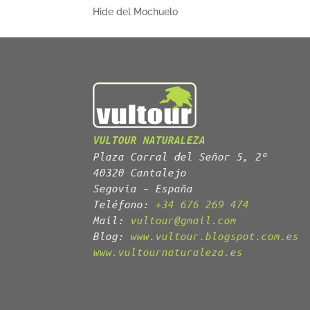
Hide del Mochuelo
VULTOUR NATURALEZA
Plaza Corral del Señor 5, 2º
40320 Cantalejo
Segovia – España
Teléfono:
+34 676 269 474
Mail:
vultour@gmail.com
Blog:
www.vultour.blogspot.com.es
www.vultournaturaleza.es