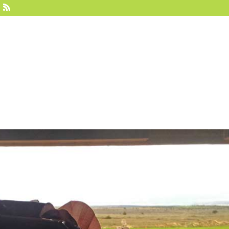
Vultour
Sobre nosotros
Hides
Experie