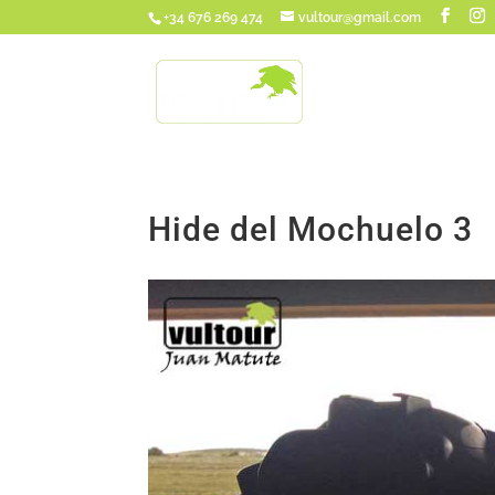
+34 676 269 474
vultour@gmail.com
Hide del Mochuelo 3