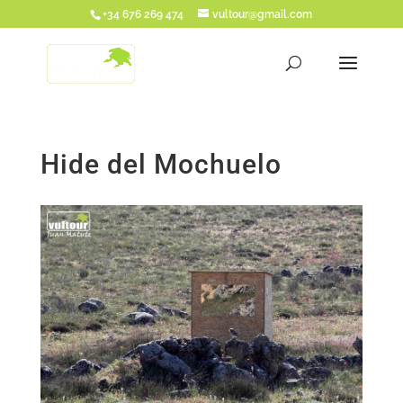
+34 676 269 474
vultour@gmail.com
Hide del Mochuelo