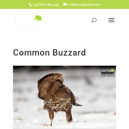
+34 676 269 474
vultour@gmail.com
Common Buzzard